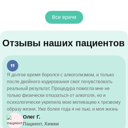
Все врачи
Отзывы наших пациентов
Я долгое время боролся с алкоголизмом, и только
после двойного кодирования смог почувствовать
реальный результат. Процедура помогла мне не
только физически отказаться от алкоголя, но и
психологически укрепила мою мотивацию к трезвому
образу жизни. Уже более года я не пью, и моя жизнь
значительно улучшилась. Большое спасибо врачам
Олег Г.
за профессионализм и поддержку на каждом этапе
Пациент, Химки