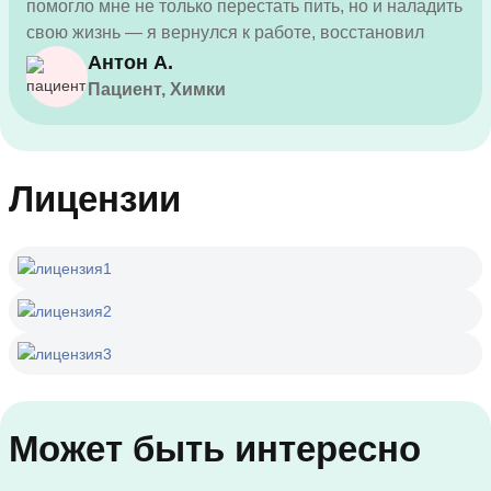
помогло мне не только перестать пить, но и наладить
свою жизнь — я вернулся к работе, восстановил
отношения с близкими. Спасибо клинике за
Антон А.
внимание и поддержку, я очень доволен результатом!
Пациент, Химки
Лицензии
Может быть интересно