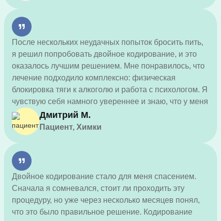
лечения!
После нескольких неудачных попыток бросить пить,
я решил попробовать двойное кодирование, и это
оказалось лучшим решением. Мне понравилось, что
лечение подходило комплексно: физическая
блокировка тяги к алкоголю и работа с психологом. Я
чувствую себя намного увереннее и знаю, что у меня
есть силы оставаться трезвым. Рекомендую этот
Дмитрий М.
метод всем, кто хочет раз и навсегда избавиться от
Пациент, Химки
зависимости.
Двойное кодирование стало для меня спасением.
Сначала я сомневался, стоит ли проходить эту
процедуру, но уже через несколько месяцев понял,
что это было правильное решение. Кодирование