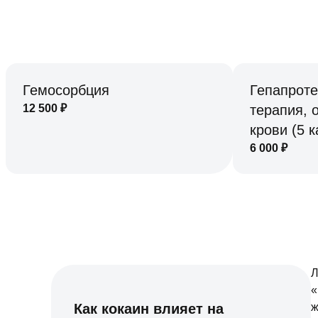
Гемосорбция
Гепапроте
12 500
₽
терапия, 
крови (5 
6 000
₽
Л
«
Как кокаин влияет на
ж