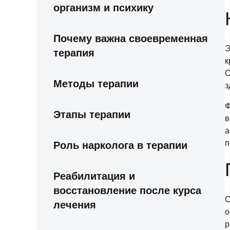
организм и психику
Почему важна своевременная
Э
терапия
к
О
Методы терапии
з
Ф
Этапы терапии
в
а
п
Роль нарколога в терапии
Реабилитация и
восстановление после курса
С
лечения
о
р